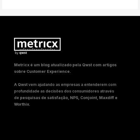
Metricx é um blog atualizado pela Qwst com artigos
sobre Customer Experience.
A
Qwst
vem ajudando as empresas a entenderem com
profundidade as decisões dos consumidores através
de
pesquisas de satisfação, NPS, Conjoint, Maxdiff e
Worthix
.