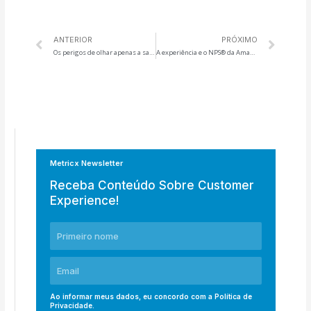
ANTERIOR
PRÓXIMO
Os perigos de olhar apenas a satisfação dos seus clientes
A experiência e o NPS® da Amazon Prime
Metricx Newsletter
Receba Conteúdo Sobre Customer
Experience!
Ao informar meus dados, eu concordo com a
Política de
Privacidade
.