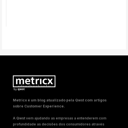
Metricx é um blog atualizado pela Qwst com artigos
sobre Customer Experience.
A
Qwst
vem ajudando as empresas a entenderem com
profundidade as decisões dos consumidores através