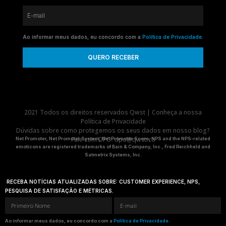
Ao informar meus dados, eu concordo com a
Política de Privacidade
.
QUERO RECEBER
2021 Todos os direitos reservados Qwst | Conheça a nossa
Política de Privacidade
Dúvidas sobre como protegemos os seus dados em nosso blog?
Fale com DPO:
dpo@qwst.co
Net Promoter, Net Promoter System, Net Promoter Score, NPS and the NPS-related
emoticons are registered trademarks of Bain & Company, Inc., Fred Reichheld and
Satmetrix Systems, Inc.
RECEBA NOTÍCIAS ATUALIZADAS SOBRE: CUSTOMER EXPERIENCE, NPS,
PESQUISA DE SATISFAÇÃO E MÉTRICAS.
Ao informar meus dados, eu concordo com a
Política de Privacidade
.