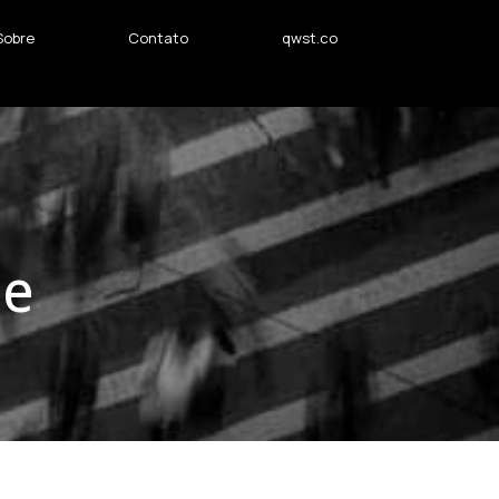
Sobre
Contato
qwst.co
ce