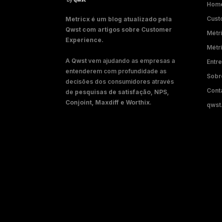
Hom
Cust
Metricx é um blog atualizado pela
Qwst com artigos sobre Customer
Métri
Experience.
Métr
A
Qwst
vem ajudando as empresas a
Entre
entenderem com profundidade as
Sobr
decisões dos consumidores através
Cont
de
pesquisas de satisfação, NPS,
Conjoint, Maxdiff e Worthix
.
qwst