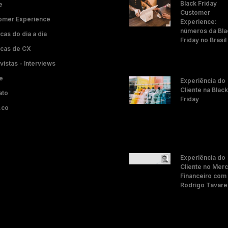
Black Friday
e
Customer
omer Experience
Experience:
números da Bla
cas do dia a dia
Friday no Brasil
icas de CX
vistas - Interviews
e
Experiência do
Cliente na Black
ato
Friday
.co
Experiência do
Cliente no Mer
Financeiro com
Rodrigo Tavare