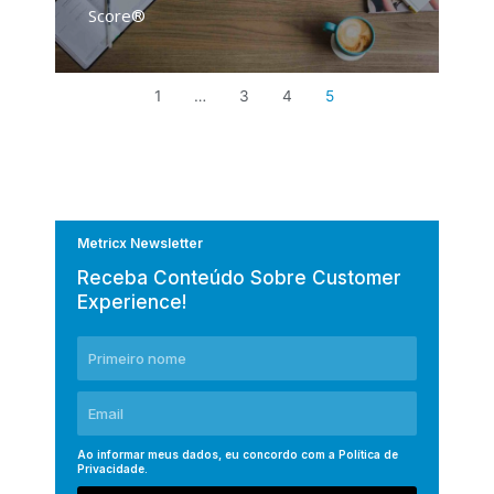
Score®
1
…
3
4
5
Metricx Newsletter
Receba Conteúdo Sobre Customer
Experience!
Ao informar meus dados, eu concordo com a
Política de
Privacidade
.